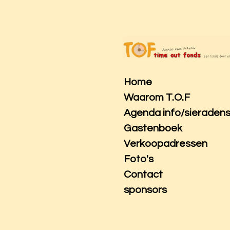
Ga
direct
naar
de
hoofdinhoud
Home
Waarom T.O.F
Agenda info/sieraden
Gastenboek
Verkoopadressen
Foto's
Contact
sponsors